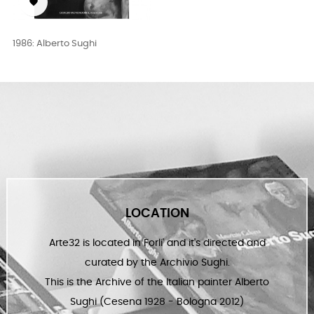


‹
›
1986: Alberto Sughi
1970: Sughi
LOCATION
Arte32 is located in Forli' and it's directed and
curated by the Archivio Sughi.
This is the Archive of the Italian painter Alberto
Sughi (Cesena 1928 - Bologna 2012)