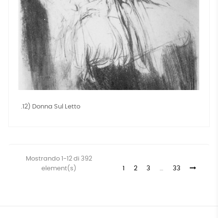
.12) Donna Sul Letto
Mostrando 1-12 di 392
element(s)
1
2
3
…
33