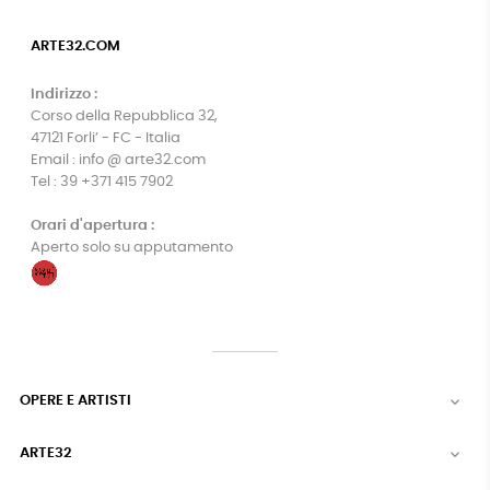
ARTE32.COM
Indirizzo :
Corso della Repubblica 32,
47121 Forli’ - FC - Italia
Email : info @ arte32.com
Tel : 39 +371 415 7902
Orari d'apertura :
Aperto solo su apputamento
OPERE E ARTISTI

ARTE32
