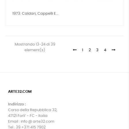
1973: Caldari, Cappelli E...
Mostrando 13-24 di 39
element(s)
1
2
3
4
ARTE32.COM
Indirizzo :
Corso della Repubblica 32,
47121 Forli’ - FC - Italia
Email : info @ arte32.com
Tel : 39 +371 415 7902