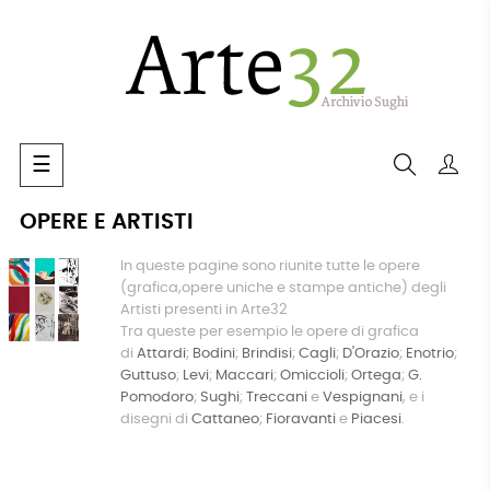
navigazione
☰
Toggle
OPERE E ARTISTI
In queste pagine sono riunite tutte le opere
(grafica,opere uniche e stampe antiche) degli
Artisti presenti in Arte32
Tra queste per esempio le opere di grafica
di
Attardi
;
Bodini
;
Brindisi
;
Cagli
;
D'Orazio
;
Enotrio
;
Guttuso
;
Levi
;
Maccari
;
Omiccioli
;
Ortega
;
G.
Pomodoro
;
Sughi
;
Treccani
e
Vespignani
, e i
disegni di
Cattaneo
;
Fioravanti
e
Piacesi
.