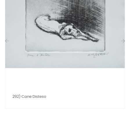
‹
›
292) Cane Disteso