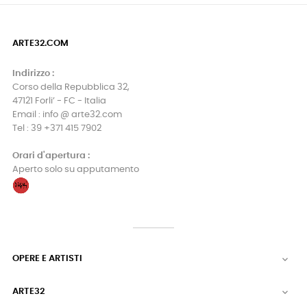
ARTE32.COM
Indirizzo :
Corso della Repubblica 32,
47121 Forli’ - FC - Italia
Email : info @ arte32.com
Tel : 39 +371 415 7902
Orari d'apertura :
Aperto solo su apputamento
OPERE E ARTISTI

ARTE32
