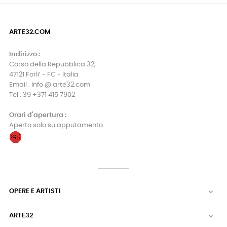
ARTE32.COM
Indirizzo :
Corso della Repubblica 32,
47121 Forli’ - FC - Italia
Email : info @ arte32.com
Tel : 39 +371 415 7902
Orari d'apertura :
Aperto solo su apputamento
OPERE E ARTISTI

ARTE32
