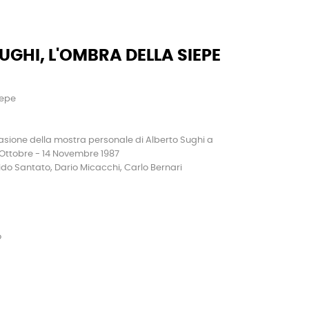
UGHI, L'OMBRA DELLA SIEPE
iepe
sione della mostra personale di Alberto Sughi a
 10 Ottobre - 14 Novembre 1987
uido Santato, Dario Micacchi, Carlo Bernari
o