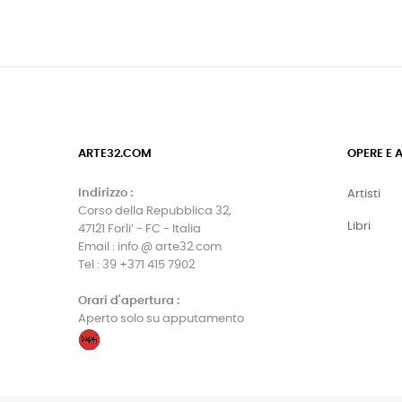
ARTE32.COM
OPERE E 
Indirizzo :
Artisti
Corso della Repubblica 32,
Libri
47121 Forli’ - FC - Italia
Email : info @ arte32.com
Tel : 39 +371 415 7902
Orari d'apertura :
Aperto solo su apputamento