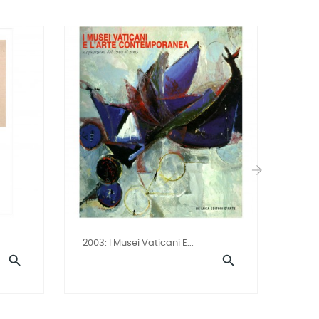
›
2003: I Musei Vaticani E...
1976

