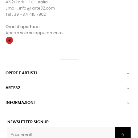
47121 Forli’ - FC - Italia
Email : info @ arte32.com
Tel : 39 +371 415 7902
Orari d'apertura :
Aperto solo su apputamento
OPERE E ARTISTI

ARTE32

INFORMAZIONI

NEWSLETTER SIGNUP