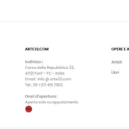
ARTE32.COM
OPERE E 
Indirizzo :
Artisti
Corso della Repubblica 32,
Libri
47121 Forli’ - FC - Italia
Email : info @ arte32.com
Tel : 39 +371 415 7902
Orari d'apertura :
Aperto solo su apputamento