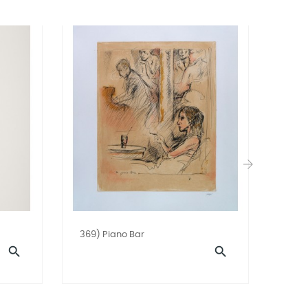
›
369) Piano Bar
311) 

