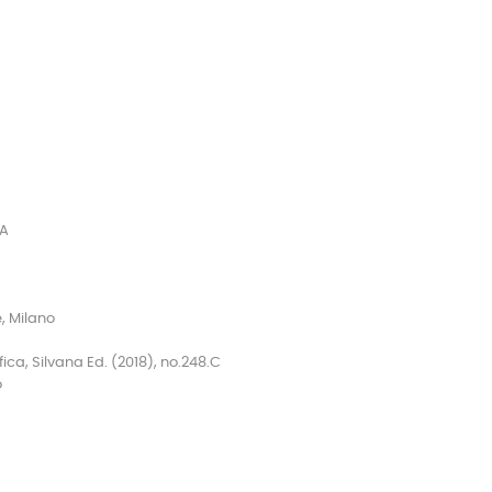
dA
e, Milano
ca, Silvana Ed. (2018), no.248.C
o