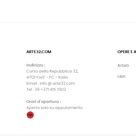
ARTE32.COM
OPERE E 
Indirizzo :
Artisti
Corso della Repubblica 32,
Libri
47121 Forli’ - FC - Italia
Email : info @ arte32.com
Tel : 39 +371 415 7902
Orari d'apertura :
Aperto solo su apputamento