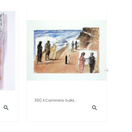
›
361) Il Cammino Sulla...
359) 

