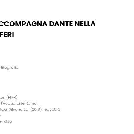
 ACCOMPAGNA DANTE NELLA
FERI
litografici
tori (FMR)
 l'Acquaforte Roma
ca, Silvana Ed. (2018), no.358.C
o
vendita