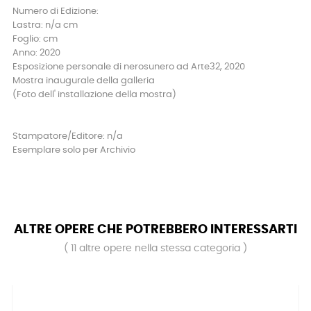
Numero di Edizione:
Lastra: n/a cm
Foglio: cm
Anno: 2020
Esposizione personale di nerosunero ad Arte32, 2020
Mostra inaugurale della galleria
(Foto dell' installazione della mostra)
Stampatore/Editore: n/a
Esemplare solo per Archivio
ALTRE OPERE CHE POTREBBERO INTERESSARTI
( 11 altre opere nella stessa categoria )