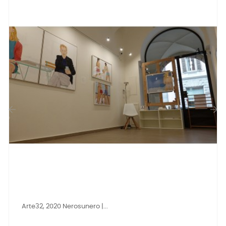
‹
›
Arte32, 2020 Nerosunero |...