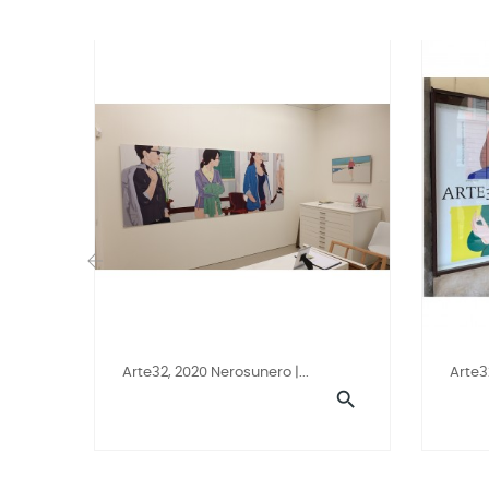
‹
Arte32, 2020 Nerosunero |...
Arte3
