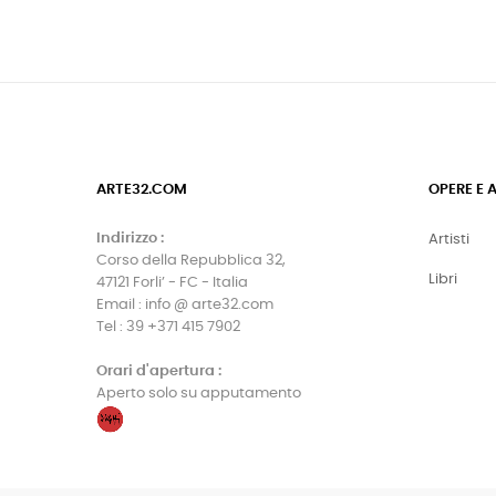
ARTE32.COM
OPERE E 
Indirizzo :
Artisti
Corso della Repubblica 32,
Libri
47121 Forli’ - FC - Italia
Email : info @ arte32.com
Tel : 39 +371 415 7902
Orari d'apertura :
Aperto solo su apputamento