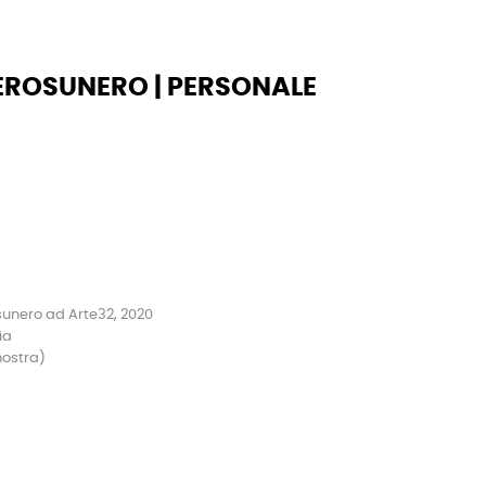
NEROSUNERO | PERSONALE
sunero ad Arte32, 2020
ia
mostra)