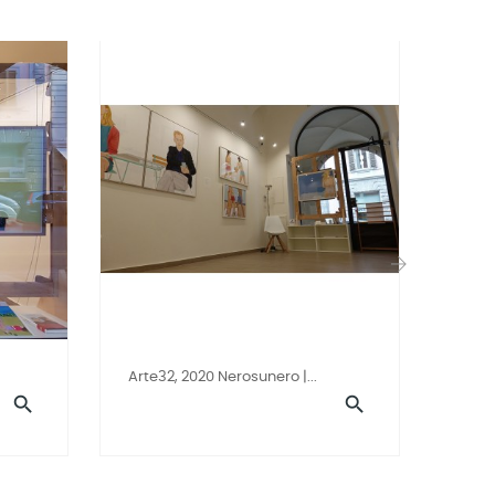
›
Arte32, 2020 Nerosunero |...
Arte3

