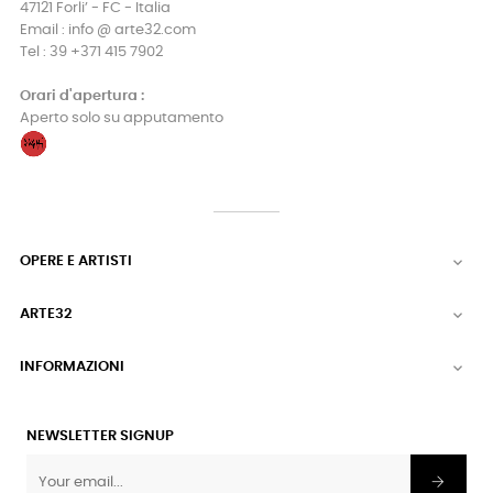
47121 Forli’ - FC - Italia
Email : info @ arte32.com
Tel : 39 +371 415 7902
Orari d'apertura :
Aperto solo su apputamento
OPERE E ARTISTI

ARTE32

INFORMAZIONI

NEWSLETTER SIGNUP