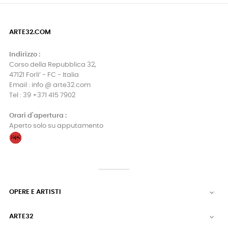
ARTE32.COM
Indirizzo :
Corso della Repubblica 32,
47121 Forli’ - FC - Italia
Email : info @ arte32.com
Tel : 39 +371 415 7902
Orari d'apertura :
Aperto solo su apputamento
OPERE E ARTISTI

ARTE32
