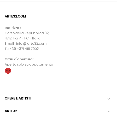
ARTE32.COM
Indirizzo :
Corso della Repubblica 32,
47121 Forli’ - FC - Italia
Email : info @ arte32.com
Tel : 39 +371 415 7902
Orari d'apertura :
Aperto solo su apputamento
OPERE E ARTISTI

ARTE32
