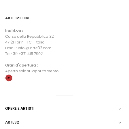
ARTE32.COM
Indirizzo :
Corso della Repubblica 32,
47121 Forli’ - FC - Italia
Email : info @ arte32.com
Tel : 39 +371 415 7902
Orari d'apertura :
Aperto solo su apputamento
OPERE E ARTISTI

ARTE32
